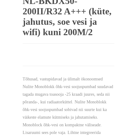
NL-BKDX50-
200II/R32 A+++ (küte,
jahutus, soe vesi ja
wifi) kuni 200M/2
Tõhusad, vastupidavad ja ülimalt ökonoomsed
Nulite Monoblokk õhk-vesi soojuspumbad suudavad
tagada mugava toasooja -25 kraadi juures, seda nii
põranda-, kui radiaatorküttel. Nulite Monoblokk
õhk-vesi soojuspumbad sobivad nii suurte kui ka
väikeste elamute kütmiseks ja jahutamiseks.
Monoblock õhk-vesi on kompaktne väliseade.
Lisaruumi sees pole vaja. Lihtne integreerida