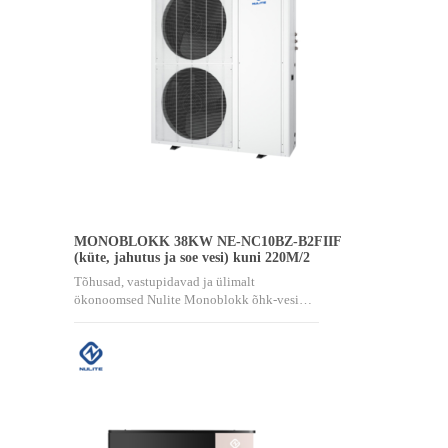
MONOBLOKK 38KW NE-NC10BZ-B2FIIF
(küte, jahutus ja soe vesi) kuni 220M/2
Tõhusad, vastupidavad ja ülimalt
ökonoomsed Nulite Monoblokk õhk-vesi…