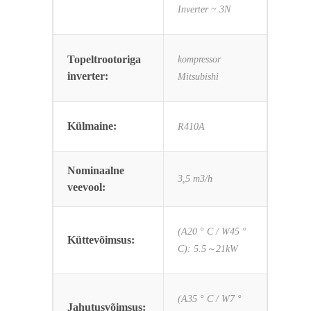
Inverter ~ 3N
Topeltrootoriga
kompressor
inverter:
Mitsubishi
Külmaine:
R410A
Nominaalne
3,5 m3/h
veevool:
(A20 ° C / W45 °
Küttevõimsus:
C): 5.5～21kW
(A35 ° C / W7 °
Jahutusvõimsus: