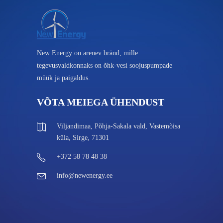
New Energy on arenev bränd, mille
tegevusvaldkonnaks on õhk-vesi soojuspumpade
müük ja paigaldus.
VÕTA MEIEGA ÜHENDUST
Viljandimaa, Põhja-Sakala vald, Vastemõisa
küla, Sirge, 71301
+372 58 78 48 38
info@newenergy.ee