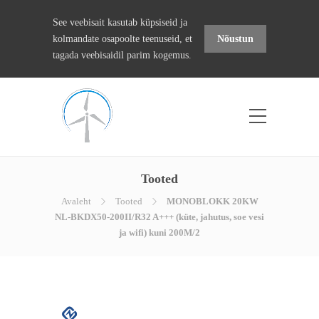
See veebisait kasutab küpsiseid ja
kolmandate osapoolte teenuseid, et
Nõustun
tagada veebisaidil parim kogemus.
Tooted
Avaleht
Tooted
MONOBLOKK 20KW
NL-BKDX50-200II/R32 A+++ (küte, jahutus, soe vesi
ja wifi) kuni 200M/2