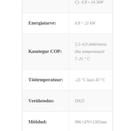
C): 4.8～14.5kW
Energiatarve:
4.8 ~ 21 kW
3,5–4,9 ümbritseva
Kasutegur COP:
õhu temperatuuril
7–25 ° C
Töötemperatuur:
-25 °C kuni 43 °C
Veeühendus:
DN25
Mõõdud:
996×470×1385mm