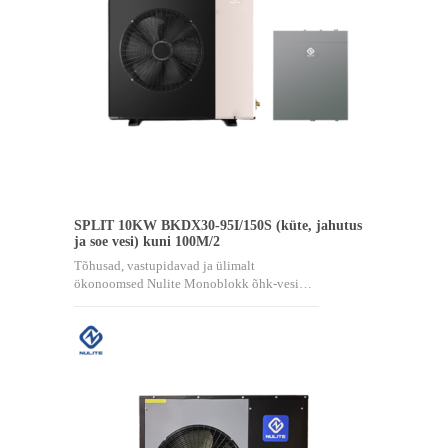
SPLIT 10KW BKDX30-95I/150S (küte, jahutus
ja soe vesi) kuni 100M/2
Tõhusad, vastupidavad ja ülimalt
ökonoomsed Nulite Monoblokk õhk-vesi…