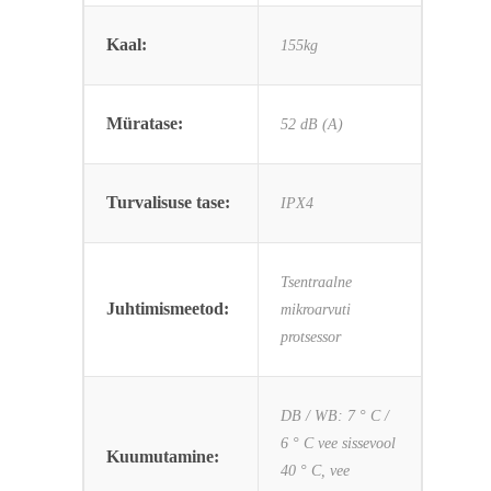
Kaal:
155kg
Müratase:
52 dB (A)
Turvalisuse tase:
IPX4
Tsentraalne
Juhtimismeetod:
mikroarvuti
protsessor
DB / WB: 7 ° C /
6 ° C vee sissevool
Kuumutamine:
40 ° C, vee