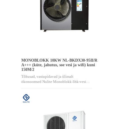
MONOBLOKK 10KW NL-BKDX30-95II/R
A+++ (küte, jahutus, soe vesi ja wifi) kuni
150M/2
Tõhusad, vastupidavad ja ülimalt
ökonoomsed Nulite Monoblokk õhk-vesi…