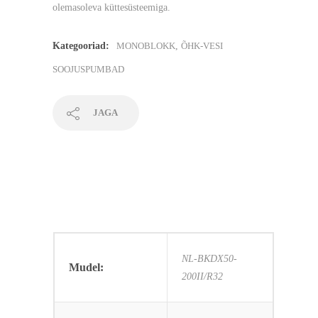
olemasoleva küttesüsteemiga.
Kategooriad:
MONOBLOKK
,
ÕHK-VESI
SOOJUSPUMBAD
JAGA
TEHNILINE INFO
NL-BKDX50-
Mudel:
200II/R32